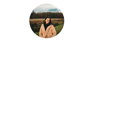
Klaar voor jouw
volgende avontuur?
Laat Wondrous Travel Experience jouw
droomreis plannen!
Of je nu een stedentrip naar Londen plant, de
zon wil opzoeken in Griekenland, of de
stranden van Thailand wilt ontdekken – wij
zorgen voor een unieke en zorgeloze
reiservaring, volledig op maat gemaakt!
Plan je perfecte reis vandaag nog!
Neem contact met ons op voor advies,
inspiratie, en een reis die aan al je wensen