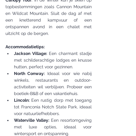
Canopy Tour
. In de winter kun je skiën op 
topbestemmingen zoals Cannon Mountain 
en Wildcat Mountain. Sluit de dag af met 
een knetterend kampvuur of een 
ontspannen avond in een chalet met 
uitzicht op de bergen.
Accommodatietips:
Jackson Village:
 Een charmant stadje 
met schilderachtige lodges en knusse 
hutten, perfect voor gezinnen.
North Conway:
 Ideaal voor wie nabij 
winkels, restaurants en outdoor-
activiteiten wil verblijven. Probeer een 
boetiek-B&B of een vakantiehuis.
Lincoln:
 Een rustig dorp met toegang 
tot Franconia Notch State Park, ideaal 
voor natuurliefhebbers.
Waterville Valley:
 Een resortomgeving 
met luxe opties, ideaal voor 
wintersport en ontspanning.