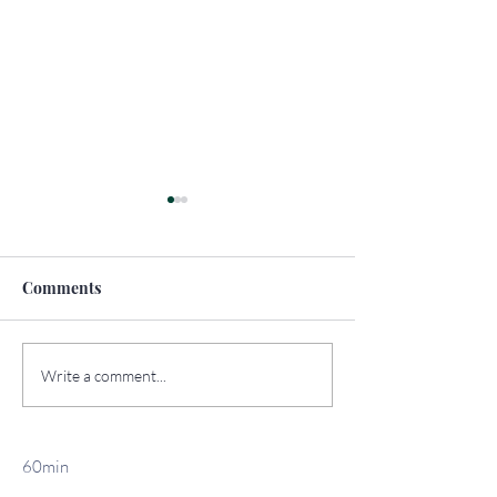
Comments
How to Travel
The Top Sights 
Write a comment...
Sustainably
York
60min