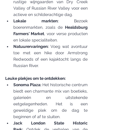
rustige wijngaarden van Dry Creek 
Valley of Russian River Valley voor een 
actieve en schilderachtige dag.
Lokale markten:
 Bezoek 
boerenmarkten, zoals de 
Healdsburg 
Farmers' Market
, voor verse producten 
en lokale specialiteiten.
Natuurervaringen:
 Voeg wat avontuur 
toe met een hike door Armstrong 
Redwoods of een kajaktocht langs de 
Russian River.
Leuke plekjes om te ontdekken:
Sonoma Plaza:
 Het historische centrum 
biedt een charmante mix van boetieks, 
galerieën en uitstekende 
eetgelegenheden. Het is een 
geweldige plek om de dag te 
beginnen of af te sluiten.
Jack London State Historic 
Park:
 Ontdek de verhalen van de 