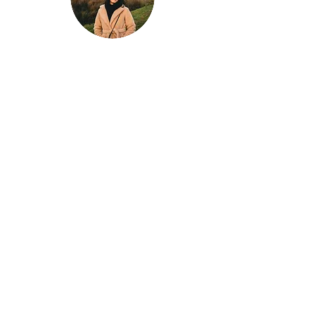
Klaar voor jouw
volgende avontuur?
Laat Wondrous Travel Experience jouw
droomreis plannen!
Of je nu een stedentrip naar Londen plant, de
zon wil opzoeken in Griekenland, of de
stranden van Thailand wilt ontdekken – wij
zorgen voor een unieke en zorgeloze
reiservaring, volledig op maat gemaakt!
Plan je perfecte reis vandaag nog!
Neem contact met ons op voor advies,
inspiratie, en een reis die aan al je wensen
voldoet.
Plan een
online of fysieke afspraak
OF vul het