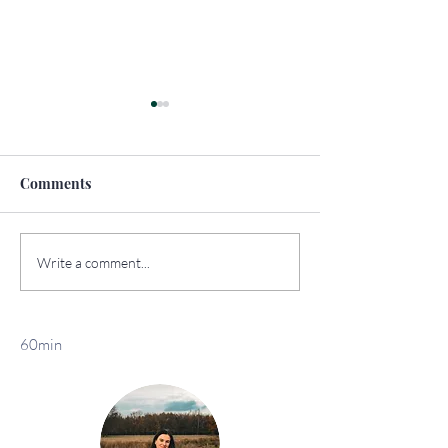
Comments
How to Travel
The Top Sights 
Write a comment...
Sustainably
York
60min