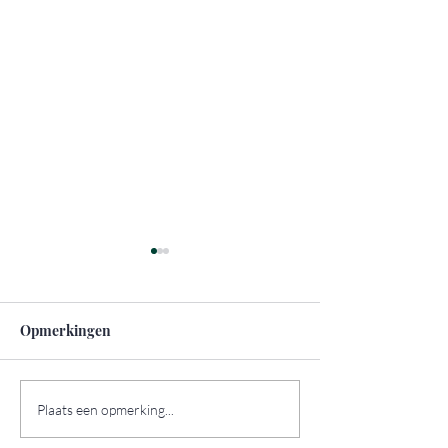
Opmerkingen
Zo pak je duurzaam
De mooiste
Plaats een opmerking...
reizen aan
bezienswaardig