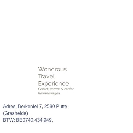
Plan je perfecte reis vandaag nog!
Neem contact met ons op voor advies,
inspiratie, en een reis die aan al je wensen
voldoet.
Plan een
online of fysieke afspraak
OF vul het
intakeformulier
in.
Wondrous
Travel
Experience
Geniet, ervaar & creëer
herinneringen
Adres: Berkenlei 7, 2580 Putte
(Grasheide)
BTW: BE0740.434.949.
GSM:
0489 42 01 79