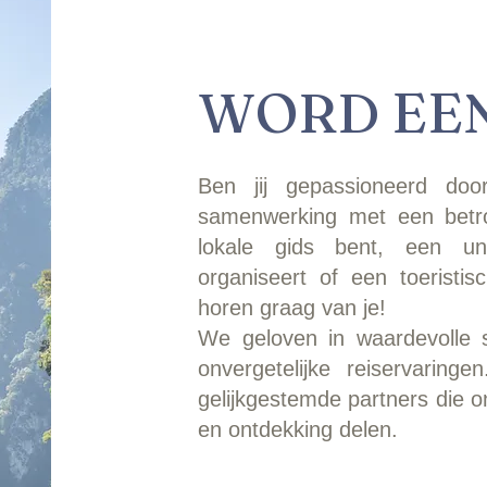
WORD EE
Ben jij gepassioneerd do
samenwerking met een betro
lokale gids bent, een unie
organiseert of een toeristi
horen graag van je!
We geloven in waardevolle 
onvergetelijke reiservarin
gelijkgestemde partners die onz
en ontdekking delen.