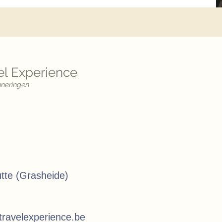
l Experience
nneringen
utte (Grasheide)
ravelexperience.be