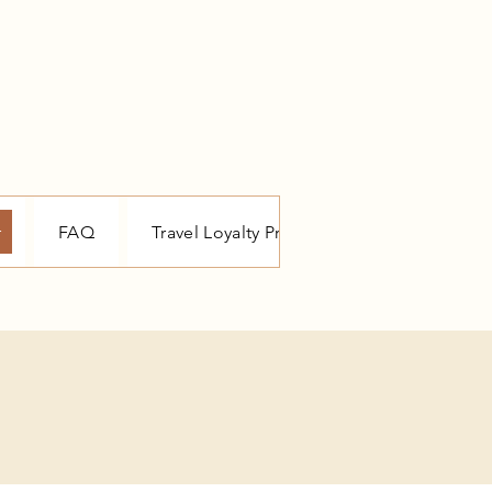
r
FAQ
Travel Loyalty Programma
Reis blo