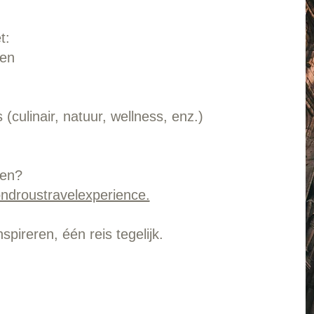
t:
sen
(culinair, natuur, wellness, enz.)
ken?
ndroustravelexperience.
pireren, één reis tegelijk.