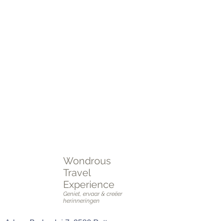
zon wil opzoeken in Griekenland, of de
stranden van Thailand wilt ontdekken – wij
zorgen voor een unieke en zorgeloze
reiservaring, volledig op maat gemaakt!
Plan je perfecte reis vandaag nog!
Neem contact met ons op voor advies,
inspiratie, en een reis die aan al je wensen
voldoet.
Plan een
online of fysieke afspraak
OF vul het
intakeformulier
in.
Wondrous
Travel
Experience
Geniet, ervaar & creëer
herinneringen