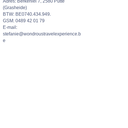
Adres: Berkenlei 7, 2580 Putte
(Grasheide)
BTW: BE0740.434.949.
GSM:
0489 42 01 79
E-mail:
stefanie@wondroustravelexperience.b
e
Onze openingsuren
Maandag: geen online/fysieke
bijeenkomsten
Dinsdag: 09:00 - 18:00 (alleen op
afspraak)
Woensdag: 09:00 - 18:00 (alleen op
afspraak)
Donderdag: 09u00 - 18u00 (alleen op
afspraak)
Vrijdag: 09h00 - 17h00 (alleen op
afspraak)