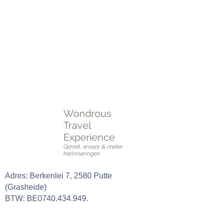
Plan je perfecte reis vandaag nog!
Neem contact met ons op voor advies,
inspiratie, en een reis die aan al je wensen
voldoet.
Plan een
online of fysieke afspraak
OF vul het
intakeformulier
in.
Wondrous
Travel
Experience
Geniet, ervaar & creëer
herinneringen
Adres: Berkenlei 7, 2580 Putte
(Grasheide)
BTW: BE0740.434.949.
GSM:
0489 42 01 79
E-mail: