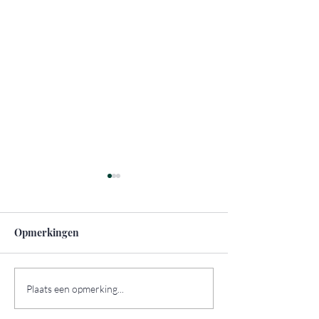
Opmerkingen
Zo pak je duurzaam
De mooiste
Plaats een opmerking...
reizen aan
bezienswaardig