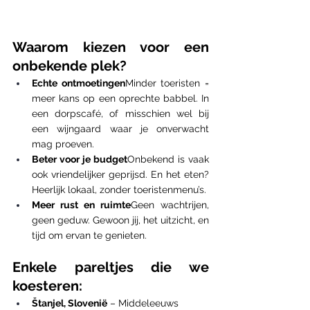
Waarom kiezen voor een 
onbekende plek?
Echte ontmoetingen
Minder toeristen = 
meer kans op een oprechte babbel. In 
een dorpscafé, of misschien wel bij 
een wijngaard waar je onverwacht 
mag proeven.
Beter voor je budget
Onbekend is vaak 
ook vriendelijker geprijsd. En het eten? 
Heerlijk lokaal, zonder toeristenmenu’s.
Meer rust en ruimte
Geen wachtrijen, 
geen geduw. Gewoon jij, het uitzicht, en 
tijd om ervan te genieten.
Enkele pareltjes die we 
koesteren:
Štanjel, Slovenië
 – Middeleeuws 