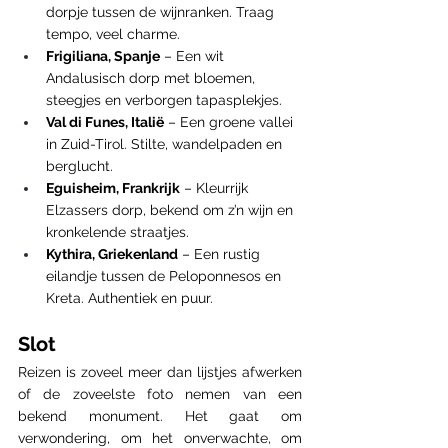
dorpje tussen de wijnranken. Traag 
tempo, veel charme.
Frigiliana, Spanje
 – Een wit 
Andalusisch dorp met bloemen, 
steegjes en verborgen tapasplekjes.
Val di Funes, Italië
 – Een groene vallei 
in Zuid-Tirol. Stilte, wandelpaden en 
berglucht.
Eguisheim, Frankrijk
 – Kleurrijk 
Elzassers dorp, bekend om z’n wijn en 
kronkelende straatjes.
Kythira, Griekenland
 – Een rustig 
eilandje tussen de Peloponnesos en 
Kreta. Authentiek en puur.
Slot
Reizen is zoveel meer dan lijstjes afwerken 
of de zoveelste foto nemen van een 
bekend monument. Het gaat om 
verwondering, om het onverwachte, om 