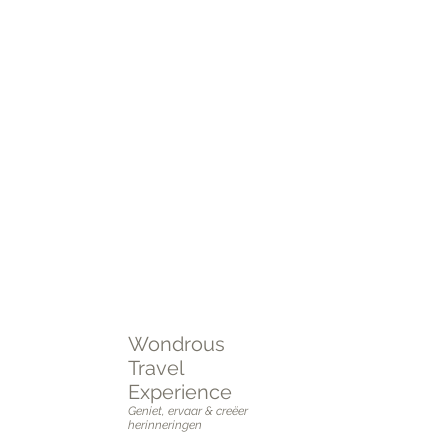
Of je nu een stedentrip naar Londen plant, de
zon wil opzoeken in Griekenland, of de
stranden van Thailand wilt ontdekken – wij
zorgen voor een unieke en zorgeloze
reiservaring, volledig op maat gemaakt!
Plan je perfecte reis vandaag nog!
Neem contact met ons op voor advies,
inspiratie, en een reis die aan al je wensen
voldoet.
Plan een
online of fysieke afspraak
OF vul het
intakeformulier
in.
Wondrous
Travel
Experience
Geniet, ervaar & creëer
herinneringen