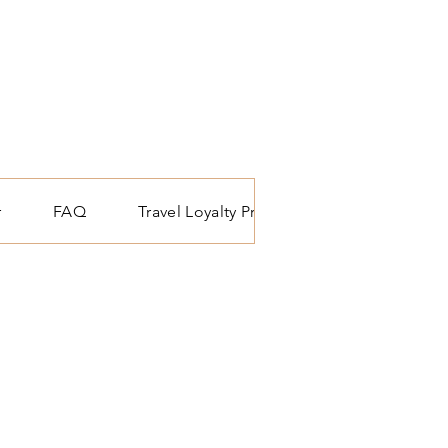
r
FAQ
Travel Loyalty Programma
Reis blo