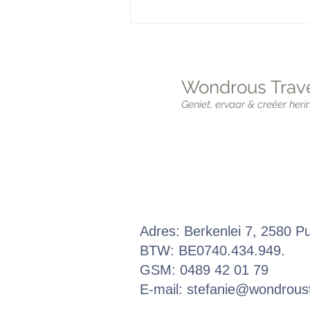
7 verborgen pareltjes in Lis
Wondrous Trave
Geniet, ervaar & creëer heri
Adres: Berkenlei 7, 2580 P
BTW: BE0740.434.949.
GSM: 0489 42 01 79
E-mail:
stefanie@wondroust