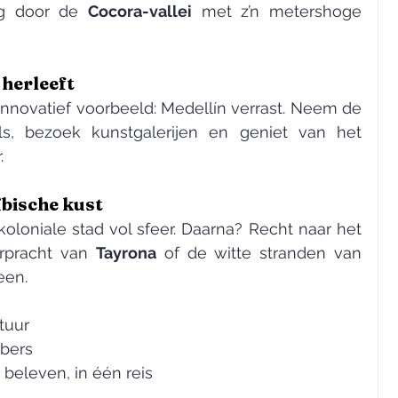
g door de 
Cocora-vallei
 met z’n metershoge 
 herleeft
innovatief voorbeeld: Medellín verrast. Neem de 
s, bezoek kunstgalerijen en geniet van het 
.
bische kust
 koloniale stad vol sfeer. Daarna? Recht naar het 
rpracht van 
Tayrona
 of de witte stranden van 
een.
tuur
bbers
 beleven, in één reis