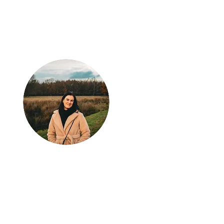
Klaar voor jouw
volgende
avontuur?
Laat Wondrous Travel
Experience jouw droomreis