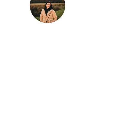
Klaar voor jouw
volgende avontuur?
Laat Wondrous Travel Experience jouw
droomreis plannen!
Of je nu een stedentrip naar Londen plant, de
zon wil opzoeken in Griekenland, of de
stranden van Thailand wilt ontdekken – wij
zorgen voor een unieke en zorgeloze
reiservaring, volledig op maat gemaakt!
Plan je perfecte reis vandaag nog!
Neem contact met ons op voor advies,
inspiratie, en een reis die aan al je wensen
voldoet.