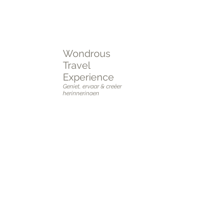
Plan een
online of fysieke afspraak
OF vul het
intakeformulier
in.
Wondrous
Travel
Experience
Geniet, ervaar & creëer
herinneringen
Adres: Berkenlei 7, 2580 Putte
(Grasheide)
BTW: BE0740.434.949.
GSM:
0489 42 01 79
E-mail:
stefanie@wondroustravelexperience.b
e
Onze openingsuren