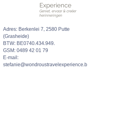
Experience
Geniet, ervaar & creëer
herinneringen
Adres: Berkenlei 7, 2580 Putte
(Grasheide)
BTW: BE0740.434.949.
GSM:
0489 42 01 79
E-mail:
stefanie@wondroustravelexperience.b
e
Onze openingsuren
Maandag: geen online/fysieke
bijeenkomsten
Dinsdag: 09:00 - 18:00 (alleen op
afspraak)
Woensdag: 09:00 - 18:00 (alleen op
afspraak)