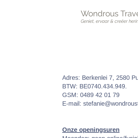
Wondrous Trave
Geniet, ervaar & creëer heri
Adres: Berkenlei 7, 2580 P
BTW: BE0740.434.949.
GSM: 0489 42 01 79
E-mail:
stefanie@wondroust
Onze openingsuren