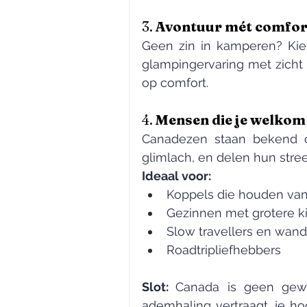
3. 
Avontuur mét comfor
Geen zin in kamperen? Kies
glampingervaring met zicht 
op comfort.
4. 
Mensen die je welkom
Canadezen staan bekend o
glimlach, en delen hun stree
Ideaal voor:
Koppels die houden van
Gezinnen met grotere k
Slow travellers en wand
Roadtripliefhebbers
Slot: 
Canada is geen gew
ademhaling vertraagt, je hoof