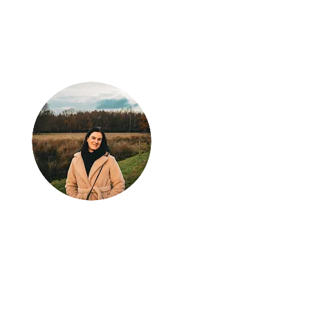
Klaar voor jouw
volgende
avontuur?
Laat Wondrous Travel
Experience jouw droomreis