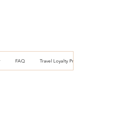
r
FAQ
Travel Loyalty Programma
Reis blo