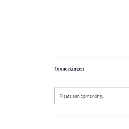
Opmerkingen
Plaats een opmerking...
7 verborgen pareltjes in Lis