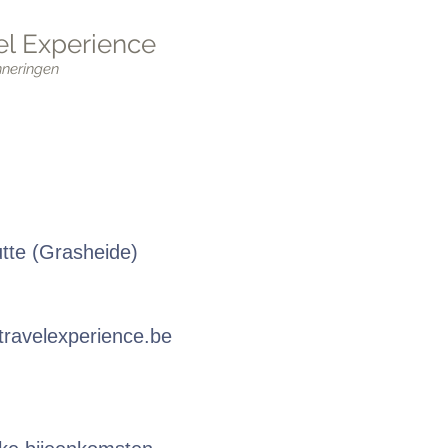
l Experience
nneringen
utte (Grasheide)
ravelexperience.be