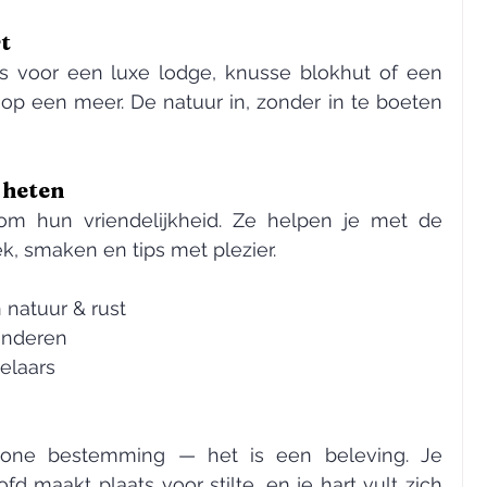
t
 voor een luxe lodge, knusse blokhut of een 
op een meer. De natuur in, zonder in te boeten 
 heten
m hun vriendelijkheid. Ze helpen je met de 
k, smaken en tips met plezier.
 natuur & rust
inderen
elaars
one bestemming — het is een beleving. Je 
d maakt plaats voor stilte, en je hart vult zich 