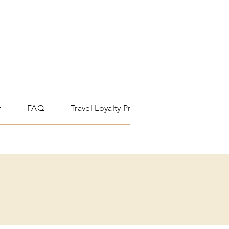
r
FAQ
Travel Loyalty Programma
Reis blo