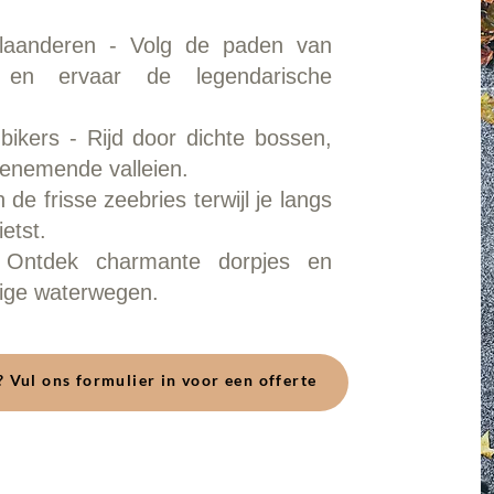
 Vlaanderen - Volg de paden van
rs en ervaar de legendarische
ikers - Rijd door dichte bossen,
enemende valleien.
 de frisse zeebries terwijl je langs
etst.
- Ontdek charmante dorpjes en
tige waterwegen.
 Vul ons formulier in voor een offerte