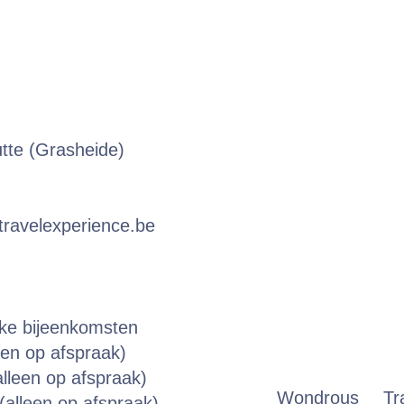
utte (Grasheide)
ravelexperience.be
eke bijeenkomsten
een op afspraak)
lleen op afspraak)
Wondrous Tr
alleen op afspraak)