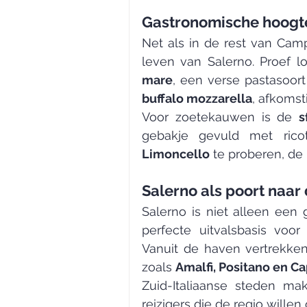
Gastronomische hoogt
Net als in de rest van Camp
leven van Salerno. Proef lo
mare
buffalo mozzarella
, afkomsti
Voor zoetekauwen is de 
s
Limoncello
 te proberen, de
Salerno als poort naar
Salerno is niet alleen een
perfecte uitvalsbasis voo
Vanuit de haven vertrekken
zoals 
Amalfi, Positano en Ca
Zuid-Italiaanse steden ma
reizigers die de regio wille