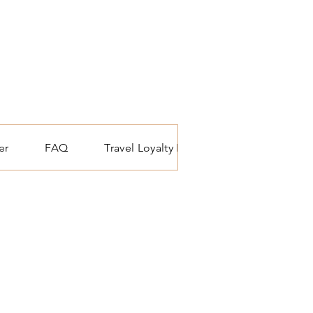
er
FAQ
Travel Loyalty Program
Travel blo