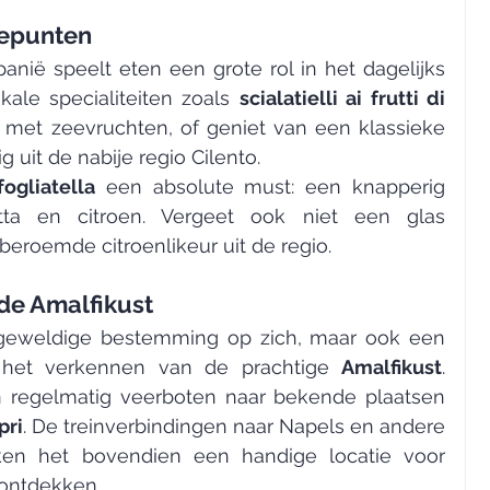
epunten
anië speelt eten een grote rol in het dagelijks 
kale specialiteiten zoals 
scialatielli ai frutti di 
, een verse pastasoort met zeevruchten, of geniet van een klassieke 
g uit de nabije regio Cilento.
fogliatella
 een absolute must: een knapperig 
gebakje gevuld met ricotta en citroen. Vergeet ook niet een glas 
 beroemde citroenlikeur uit de regio.
 de Amalfikust
 geweldige bestemming op zich, maar ook een 
r het verkennen van de prachtige 
Amalfikust
. 
 regelmatig veerboten naar bekende plaatsen 
pri
. De treinverbindingen naar Napels en andere 
ken het bovendien een handige locatie voor 
n ontdekken.