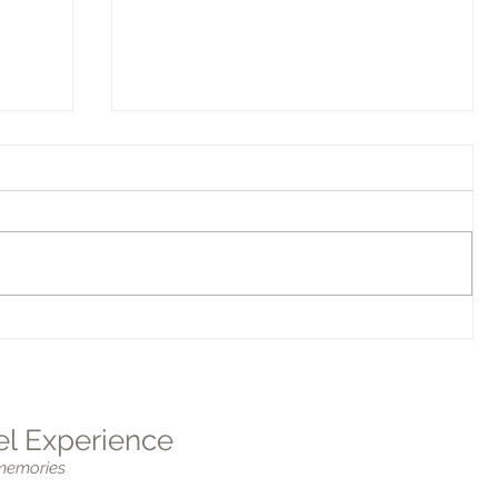
How to Travel Sustainably
n
l Experience
 memories