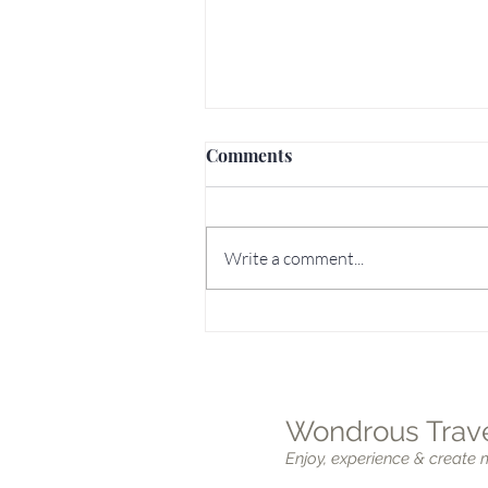
Comments
Write a comment...
7 Hidden Gems to Discover i
Lisbon
Wondrous Trave
Enjoy, experience & create