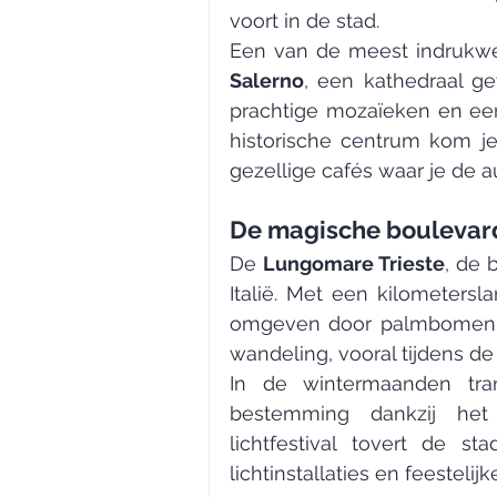
voort in de stad.
Een van de meest indrukw
Salerno
, een kathedraal ge
prachtige mozaïeken en ee
historische centrum kom je
gezellige cafés waar je de a
De magische boulevard
De 
Lungomare Trieste
, de 
Italië. Met een kilometers
omgeven door palmbomen, i
wandeling, vooral tijdens d
In de wintermaanden tran
bestemming dankzij he
lichtfestival tovert de s
lichtinstallaties en feestelij