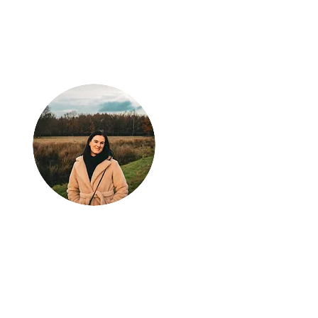
Klaar voor jouw
volgende
avontuur?
Laat Wondrous Travel
Experience jouw droomreis