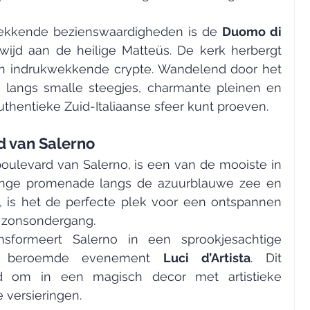
ekkende bezienswaardigheden is de 
Duomo di 
wijd aan de heilige Matteüs. De kerk herbergt 
n indrukwekkende crypte. Wandelend door het 
 langs smalle steegjes, charmante pleinen en 
uthentieke Zuid-Italiaanse sfeer kunt proeven.
 van Salerno
boulevard van Salerno, is een van de mooiste in 
lange promenade langs de azuurblauwe zee en 
s het de perfecte plek voor een ontspannen 
e zonsondergang.
sformeert Salerno in een sprookjesachtige 
t beroemde evenement 
Luci d’Artista
. Dit 
tad om in een magisch decor met artistieke 
ke versieringen.