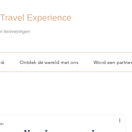
Travel Experience
er herinneringen
ië
Ontdek de wereld met ons
Word een partne
en