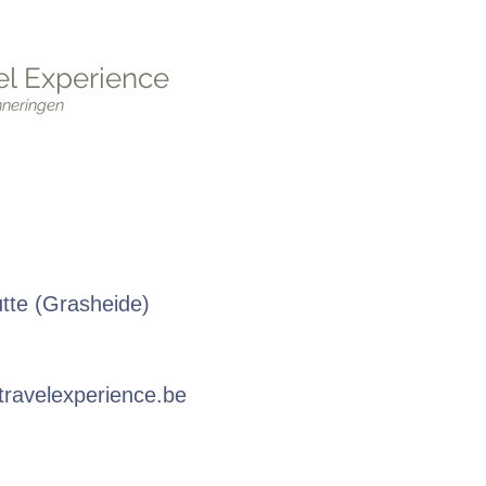
l Experience
nneringen
utte (Grasheide)
ravelexperience.be