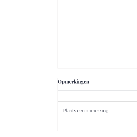
Opmerkingen
Plaats een opmerking...
7 verborgen pareltjes in Lis