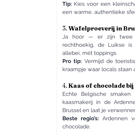
Tip:
 Kies voor een kleinsch
een warme, authentieke sfee
3. 
Wafelproeverij in Bru
Ja hoor — er zijn twee s
rechthoekig, de Luikse is 
allebei, mét toppings.
Pro tip:
 Vermijd de toerist
kraampje waar locals staan 
4. 
Kaas of chocolade bij
Echte Belgische smaken p
kaasmakerij in de Ardenne
Brussel en laat je verwenne
Beste regio’s:
 Ardennen vo
chocolade.