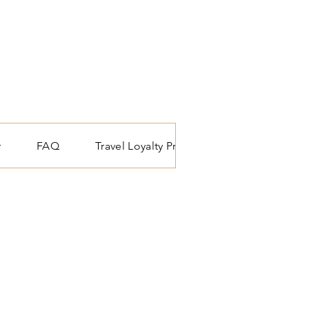
r
FAQ
Travel Loyalty Programma
Reis blo