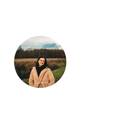
Klaar voor jouw
volgende
avontuur?
Laat Wondrous Travel
Experience jouw droomreis