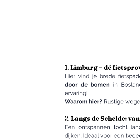
1. 
Limburg – dé fietspro
door de bomen
 in Boslan
ervaring!
Waarom hier?
 Rustige wegen
2. 
Langs de Schelde: va
Een ontspannen tocht lang
dijken. Ideaal voor een tw