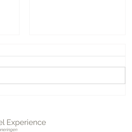
Zo pak je duurzaam reizen aan
sabon
l Experience
nneringen