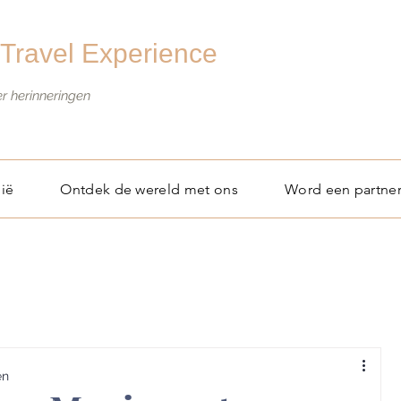
Travel Experience
er herinneringen
ië
Ontdek de wereld met ons
Word een partne
en