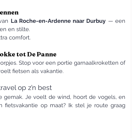
dennen
 van 
La Roche-en-Ardenne naar Durbuy
 — een 
n en stilte.
tra comfort.
nokke tot De Panne
orpjes. Stop voor een portie garnaalkroketten of 
oelt fietsen als vakantie.
ravel op z’n best
je gemak. Je voelt de wind, hoort de vogels, en 
n fietsvakantie op maat? Ik stel je route graag 