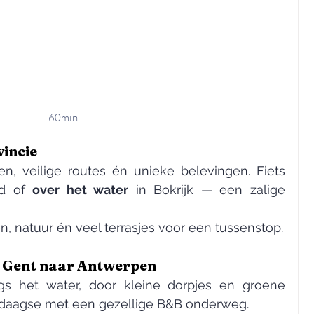
60min
vincie
Hier vind je brede fietspaden, veilige routes én unieke belevingen. Fiets 
d of 
over het water
 in Bokrijk — een zalige 
, natuur én veel terrasjes voor een tussenstop.
n Gent naar Antwerpen
s het water, door kleine dorpjes en groene 
eedaagse met een gezellige B&B onderweg.