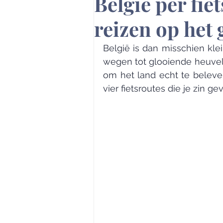
België per fie
reizen op het
België is dan misschien klei
wegen tot glooiende heuvels,
om het land echt te beleven.
vier fietsroutes die je zin 