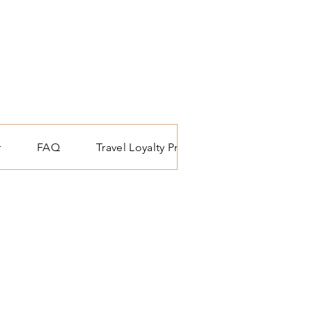
r
FAQ
Travel Loyalty Programma
Reis blo