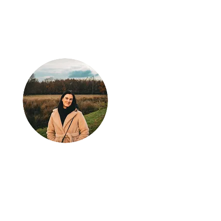
Klaar voor jouw
volgende
avontuur?
Laat Wondrous Travel
Experience jouw droomreis